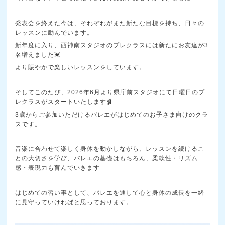
発表会を終えた今は、それぞれがまた新たな目標を持ち、日々の
レッスンに励んでいます。
新年度に入り、西神南スタジオのプレクラスには新たにお友達が3
名増えました💓
より賑やかで楽しいレッスンをしています。
そしてこのたび、2026年6月より県庁前スタジオにて日曜日のプ
レクラスがスタートいたします🩰
3歳からご参加いただけるバレエがはじめてのお子さま向けのクラ
スです。
音楽に合わせて楽しく身体を動かしながら、レッスンを続けるこ
との大切さを学び、バレエの基礎はもちろん、柔軟性・リズム
感・表現力も育んでいきます
はじめての習い事として、バレエを通して心と身体の成長を一緒
に見守っていければと思っております。