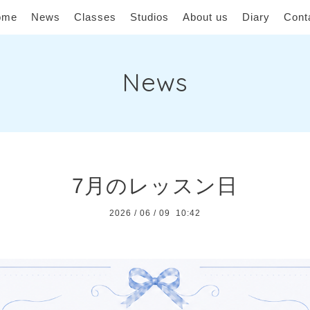
ome
News
Classes
Studios
About us
Diary
Cont
News
7月のレッスン日
2026
/
06
/
09 10:42